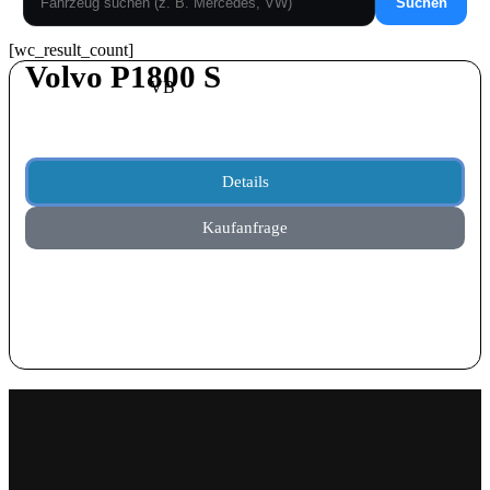
Suchen
[wc_result_count]
Volvo P1800 S
VB
39.000,00
€
Details
Kaufanfrage