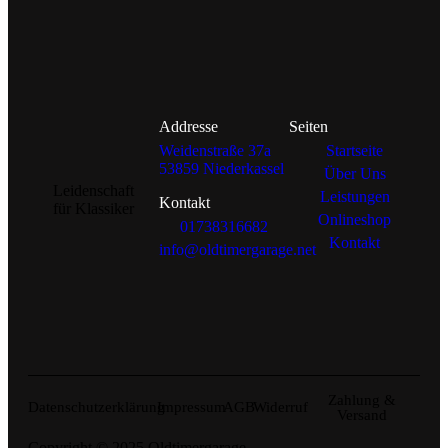
Addresse
Seiten
Weidenstraße 37a
Startseite
53859 Niederkassel
Über Uns
Leidenschaft
Leistungen
Kontakt
für Klassiker
Onlineshop
01738316682
Kontakt
info@oldtimergarage.net
Zahlung &
Datenschutzerklärung
Impressum
AGB
Widerruf
Versand
Copyright © 2025 Oldtimergarage