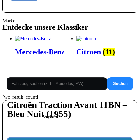
Marken
Entdecke unsere Klassiker
Mercedes-Benz
Citroen
(11)
Suchen
[wc_result_count]
Citroën Traction Avant 11BN –
Bleu Nuit (1955)
Verkauft
22.000,00
€